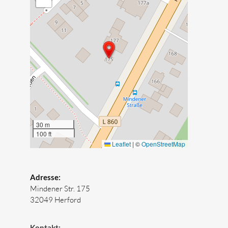
30 m
100 ft
Leaflet
|
©
OpenStreetMap
Adresse:
Mindener Str. 175
32049 Herford
Kontakt: