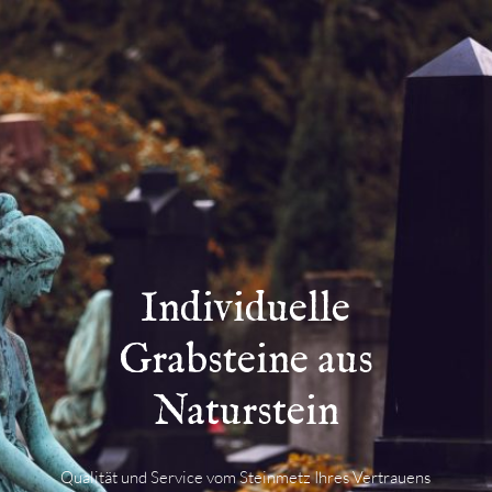
Individuelle
Grabsteine aus
Naturstein
Qualität und Service vom Steinmetz Ihres Vertrauens