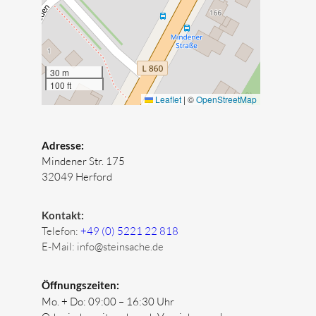
30 m
100 ft
Leaflet
|
©
OpenStreetMap
Adresse:
Mindener Str. 175
32049 Herford
Kontakt:
Telefon:
+49 (0) 5221 22 818
E-Mail:
info@steinsache.de
Öffnungszeiten:
Mo. + Do:
09:00 – 16:30 Uhr