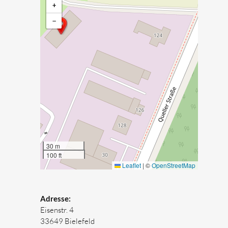
+
−
30 m
100 ft
Leaflet
|
©
OpenStreetMap
Adresse:
Eisenstr. 4
33649 Bielefeld